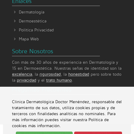
Enlaces
Dermatología
Dermoestética
Política Privacidad
Mapa Web
Sobre Nosotros
Con más de 30 años de experiencia en Dermatología y
15 en Dermoestética. Nuestras señas de identidad son la
excelencia
, la
rigurosidad
, la
honestidad
pero sobre todo
la
privacidad
y el
trato humano
.
Preguntas Frecuentes
Clínica Dermatológica Doctor Menéndez, responsable del
Preguntanos
tratamiento de sus datos, utiliza cookies propias y de
Respuestas
terceros con finalidades analíticas no nominales. Para
más información puedes visitar nuestra Política de
cookies
más información
.