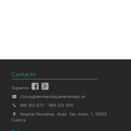
Contacto
Siguenos:
clinica@dermatologiamenendez.es
686 910 673
-
969 232 500
Hospital Recoletas. Avda. San Julián, 1, 16003
Cuenca