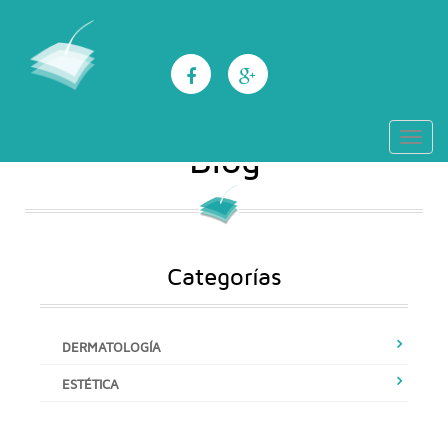
Tlf: 969 232 500 / 969 223 358 / 686 910
673
Toggl
Blog
navig
Categorías
DERMATOLOGÍA
ESTÉTICA