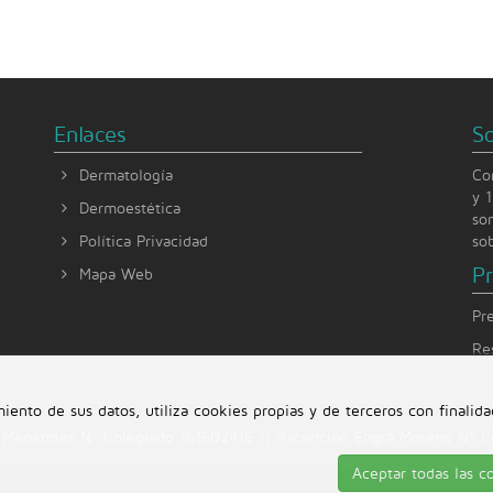
Enlaces
S
Dermatología
Co
y 
Dermoestética
so
Política Privacidad
so
P
Mapa Web
Pr
Re
ento de sus datos, utiliza cookies propias y de terceros con finalid
o Menéndez Nº Colegiado 161602416 || Ascención Engra Moreno Nº C
Aceptar todas las c