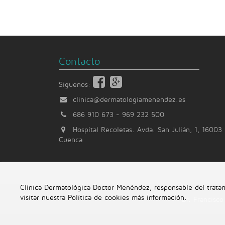
Contacto
Siguenos:
clinica@dermatologiamenendez.es
686 910 673
-
969 232 500
Hospital Recoletas. Avda. San Julián, 1, 16003
Cuenca
Clínica Dermatológica Doctor Menéndez, responsable del tratami
visitar nuestra Política de cookies
más información
.
Dr. Francisc