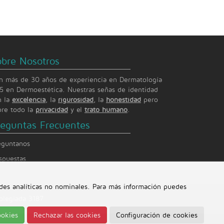
obre Nosotros
n más de 30 años de experiencia en Dermatología
15 en Dermoestética. Nuestras señas de identidad
n la
excelencia
, la
rigurosidad
, la
honestidad
pero
bre todo la
privacidad
y el
trato humano
.
reguntas Frecuentes
eguntanos
spuestas
ades analíticas no nominales. Para más información puedes
olegiada 3187
ookies
Rechazar las cookies
Configuración de cookies