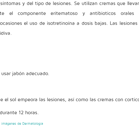
íntomas y del tipo de lesiones. Se utilizan cremas que lleva
te el componente eritematoso y antibioticos orales
ocasiones el uso de isotretinoína a dosis bajas. Las lesiones
idiva.
 usar jabón adecuado.
e el sol empeora las lesiones, así como las cremas con cortic
 durante 12 horas.
e imágenes de Dermatología