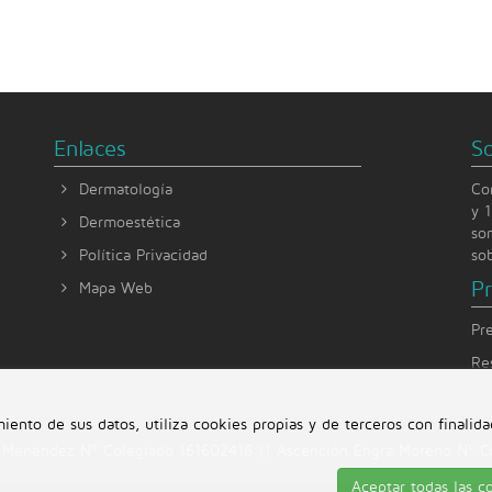
Enlaces
S
Dermatología
Co
y 
Dermoestética
so
Política Privacidad
so
P
Mapa Web
Pr
Re
ento de sus datos, utiliza cookies propias y de terceros con finalid
o Menéndez Nº Colegiado 161602416 || Ascención Engra Moreno Nº C
Aceptar todas las c