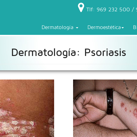
Tlf: 969 232 500 / 
Dermatología
Dermoestética
B
Dermatología: Psoriasis