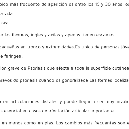
ico más frecuente de aparición es entre los 15 y 30 años, e
a vida.
asis:
on las flexuras, ingles y axilas y apenas tienen escamas.
pequeñas en tronco y extremidades.Es típica de personas jóv
e faríngea.
ción grave de Psoriasis que afecta a toda la superficie cután
 graves de psoriasis cuando es generalizada.Las formas locali
do en articulaciones distales y puede llegar a ser muy inva
s esencial en casos de afectación articular importante.
to en manos como en pies. Los cambios más frecuentes son e