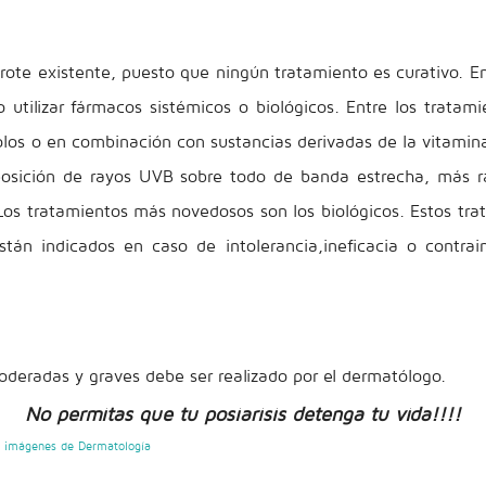
brote existente, puesto que ningún tratamiento es curativo. En
 utilizar fármacos sistémicos o biológicos. Entre los tratam
los o en combinación con sustancias derivadas de la vitamina D
posición de rayos UVB sobre todo de banda estrecha, más 
Los tratamientos más novedosos son los biológicos. Estos tra
tán indicados en caso de intolerancia,ineficacia o contrain
oderadas y graves debe ser realizado por el dermatólogo.
No permitas que tu posiarisis detenga tu vida!!!!
e imágenes de Dermatología