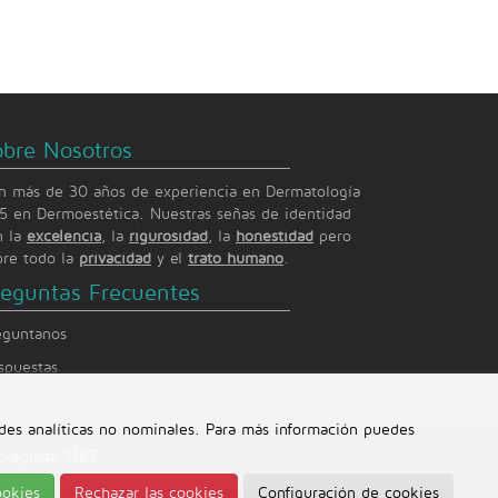
obre Nosotros
n más de 30 años de experiencia en Dermatología
15 en Dermoestética. Nuestras señas de identidad
n la
excelencia
, la
rigurosidad
, la
honestidad
pero
bre todo la
privacidad
y el
trato humano
.
reguntas Frecuentes
eguntanos
spuestas
ades analíticas no nominales. Para más información puedes
olegiada 3187
ookies
Rechazar las cookies
Configuración de cookies