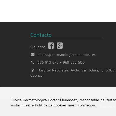
Contacto
Siguenos:
clinica@dermatologiamenendez.es
686 910 673
-
969 232 500
Hospital Recoletas. Avda. San Julián, 1, 16003
Cuenca
Clínica Dermatológica Doctor Menéndez, responsable del tratami
visitar nuestra Política de cookies
más información
.
Dr. Francisc